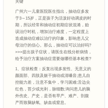
关键
广州六一儿童医院医生指出，抽动症多发
于3～15岁，正是孩子为活泼好动调皮的时
期，所以经常和抽动症初期症状混淆，贻
误治疗时机，增加治疗难度，一定程度上
造成抽动症难以治疗的印象，影响患儿父
母治疗的信心。那么，抽动症可以治好吗?
>>>提出孩子症状，请医生在线分析病情，
给予治疗方案抽动症需要做哪些基本检查?
1、症状检查：反复出现多发性、无意义的
颜面部、四肢及躯干抽动或清嗓音;患儿自
控能力差，注意不集中，学习困难;舌边尖
红色，苔少或光剥，脉细数;询问患儿的脑
外伤史、产史，是否有早产、难产、剖腹
产而致脑缺氧、缺血或窒息。