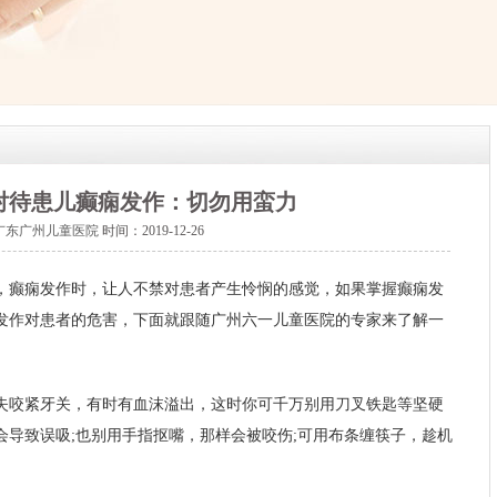
对待患儿癫痫发作：切勿用蛮力
广东广州儿童医院
时间：2019-12-26
，癫痫发作时，让人不禁对患者产生怜悯的感觉，如果掌握癫痫发
发作对患者的危害，下面就跟随广州六一儿童医院的专家来了解一
失咬紧牙关，有时有血沫溢出，这时你可千万别用刀叉铁匙等坚硬
会导致误吸;也别用手指抠嘴，那样会被咬伤;可用布条缠筷子，趁机