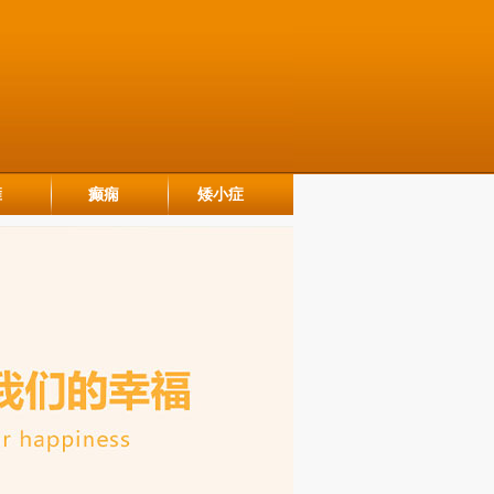
瘫
癫痫
矮小症