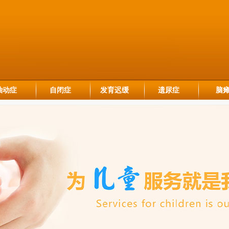
抽动症
自闭症
发育迟缓
遗尿症
脑