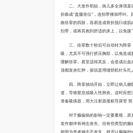
二、大发作初始，病儿多全身强直
折曲成“盘腿坐位”，连拍带捶加呼叫
曲痉挛的四肢，容易造成骨折脱臼或肌
扣带，或将其抱到舒适的床上，以免接
三、痉挛数十秒后可自动转为阵挛
吸，尤其不可强行挤压胸部，以免造成
缓解痉挛。甚至适得其反，会造成出血
顶都发炎红肿，据说是用缝纫机针头扎
四、阵挛抽动开始，立即让病儿侧
道，导致窒息或吸人性肺炎。这时应想
准备吸痰器，用大注射器接粗导尿管 简
对于癫痫病的影响一定要重视，原
发作都伴有神志丧失。但有些类型的癫
能因为患者神志不丧失，就否认癫痫的