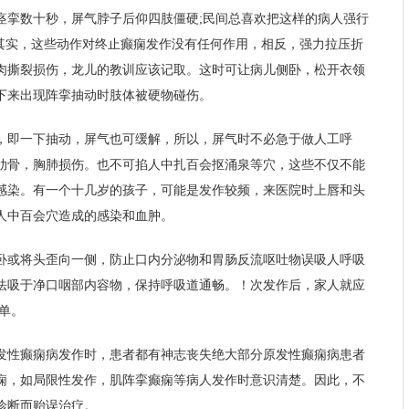
痉挛数十秒，屏气脖子后仰四肢僵硬;民间总喜欢把这样的病人强行
。其实，这些动作对终止癫痫发作没有任何作用，相反，强力拉压折
肉撕裂损伤，龙儿的教训应该记取。这时可让病儿侧卧，松开衣领
下来出现阵挛抽动时肢体被硬物碰伤。
，即一下抽动，屏气也可缓解，所以，屏气时不必急于做人工呼
肋骨，胸肺损伤。也不可掐人中扎百会抠涌泉等穴，这些不仅不能
感染。有一个十几岁的孩子，可能是发作较频，来医院时上唇和头
人中百会穴造成的感染和血肿。
卧或将头歪向一侧，防止口内分泌物和胃肠反流呕吐物误吸人呼吸
法吸于净口咽部内容物，保持呼吸道通畅。！次发作后，家人就应
单。
发性癫痫病发作时，患者都有神志丧失绝大部分原发性癫痫病患者
痫，如局限性发作，肌阵挛癫痫等病人发作时意识清楚。因此，不
诊断而贻误治疗。