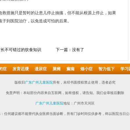
急救措施只是暂时的让患儿停止抽搐，但不能从根源上停止，如果
孩子到医院治疗，以免造成可怕的后果。
家长不可错过的饮食知识
下一篇：没有了
闭症
发育迟缓
遗尿症
脑瘫
癫痫
矮小症
智力低下
学习
版权归
广东广州儿童医院
所有，未经书面授权禁止使用，违者必究
免责声明：本站部分内容来自互联网，如有侵权，请告知。我们会审核后删除
广东广州儿童医院
地址：广州市天河区
示：任何建议都不能替代执业医师当面诊断，所有门诊时间仅供参考，终以医院当日公